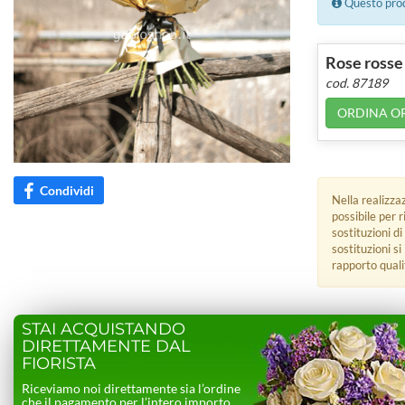
Questo prodo
Rose rosse
cod. 87189
ORDINA O
Condividi
Nella realizza
possibile per 
sostituzioni di
sostituzioni s
rapporto quali
STAI ACQUISTANDO
DIRETTAMENTE DAL
FIORISTA
Riceviamo noi direttamente sia l’ordine
che il pagamento per l’intero importo.