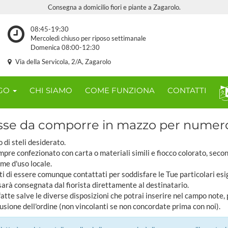
Consegna a domicilio fiori e piante a Zagarolo.
08:45-19:30
Mercoledì chiuso per riposo settimanale
Domenica 08:00-12:30
Via della Servicola, 2/A, Zagarolo
OGO
CHI SIAMO
COME FUNZIONA
CONTATTI
sse da comporre in mazzo per numero d
o di steli desiderato.
pre confezionato con carta o materiali simili e fiocco colorato, seco
ome d'uso locale.
ti di essere comunque contattati per soddisfare le Tue particolari esi
sarà consegnata dal fiorista direttamente al destinatario.
tte salve le diverse disposizioni che potrai inserire nel campo note,
usione dell'ordine (non vincolanti se non concordate prima con noi).