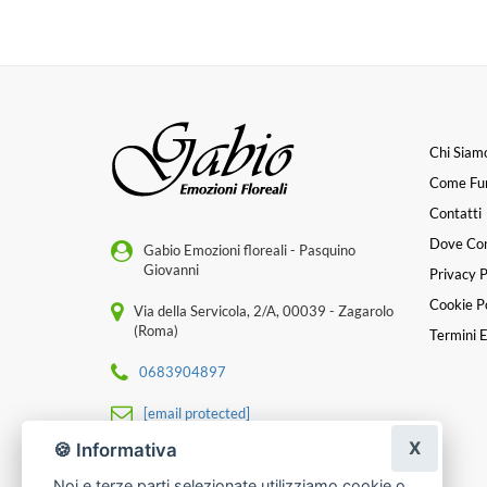
Chi Siam
Come Fu
Contatti
Dove Co
Gabio Emozioni floreali - Pasquino
Giovanni
Privacy P
Cookie Po
Via della Servicola, 2/A, 00039 - Zagarolo
(Roma)
Termini E
0683904897
[email protected]
X
🍪 Informativa
P. IVA 14307911009
Noi e terze parti selezionate utilizziamo cookie o