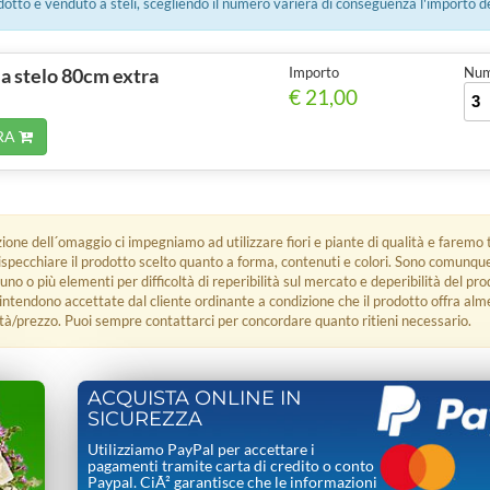
tto è venduto a steli, scegliendo il numero varierà di conseguenza l'importo d
 a stelo 80cm extra
Importo
Num.
€ 21,00
RA
zione dell´omaggio ci impegniamo ad utilizzare fiori e piante di qualità e faremo t
rispecchiare il prodotto scelto quanto a forma, contenuti e colori. Sono comunq
 uno o più elementi per difficoltà di reperibilità sul mercato e deperibilità del pro
i intendono accettate dal cliente ordinante a condizione che il prodotto offra alm
tà/prezzo. Puoi sempre contattarci per concordare quanto ritieni necessario.
ACQUISTA ONLINE IN
SICUREZZA
Utilizziamo PayPal per accettare i
pagamenti tramite carta di credito o conto
Paypal. CiÃ² garantisce che le informazioni