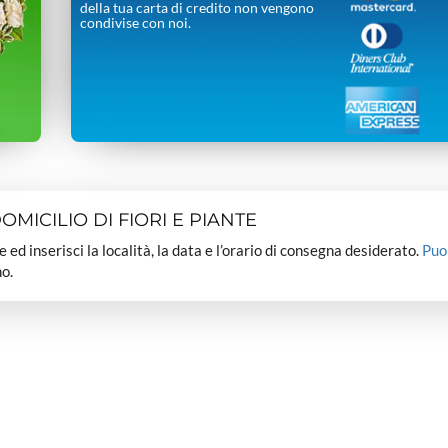
della tua carta di credito non vengono
condivise con noi.
MICILIO DI FIORI E PIANTE
dee ed inserisci la località, la data e l’orario di consegna desiderato.
Puo
o.