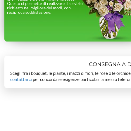
Questo ci permette di realizzare il servizio
richiesto nel migliore dei modi, con
reciproca soddisfazione.
CONSEGNA A DO
Scegli fra i bouquet, le piante, i mazzi di fiori, le rose o le orchi
contattarci
per concordare esigenze particolari a mezzo telefon