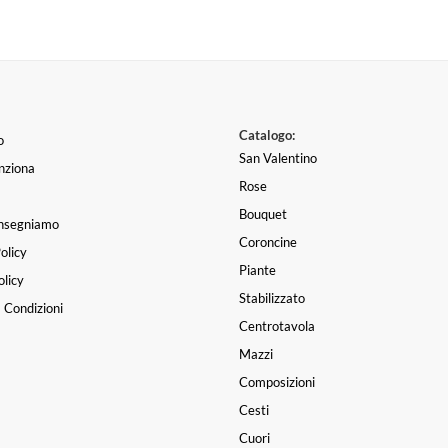
Catalogo:
o
San Valentino
nziona
Rose
Bouquet
nsegniamo
Coroncine
olicy
Piante
licy
Stabilizzato
 Condizioni
Centrotavola
Mazzi
Composizioni
Cesti
Cuori