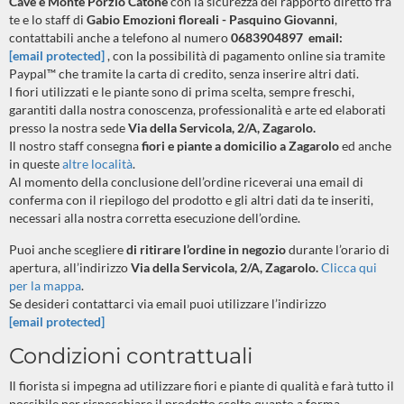
Cave e Monte Porzio Catone
con la sicurezza del rapporto diretto fra
te e lo staff di
Gabio Emozioni floreali - Pasquino Giovanni
,
contattabili anche a telefono al numero
0683904897 email:
[email protected]
, con la possibilità di pagamento online sia tramite
Paypal™ che tramite la carta di credito, senza inserire altri dati.
I fiori utilizzati e le piante sono di prima scelta, sempre freschi,
garantiti dalla nostra conoscenza, professionalità e arte ed elaborati
presso la nostra sede
Via della Servicola, 2/A, Zagarolo.
Il nostro staff consegna
fiori e piante a domicilio a Zagarolo
ed anche
in queste
altre località
.
Al momento della conclusione dell’ordine riceverai una email di
conferma con il riepilogo del prodotto e gli altri dati da te inseriti,
necessari alla nostra corretta esecuzione dell’ordine.
Puoi anche scegliere
di ritirare l’ordine in negozio
durante l’orario di
apertura, all’indirizzo
Via della Servicola, 2/A, Zagarolo.
Clicca qui
per la mappa
.
Se desideri contattarci via email puoi utilizzare l’indirizzo
[email protected]
Condizioni contrattuali
Il fiorista si impegna ad utilizzare fiori e piante di qualità e farà tutto il
possibile per rispecchiare il prodotto scelto quanto a forma,