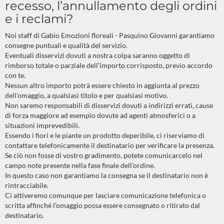
recesso, l’annullamento degli ordini
e i reclami?
Noi staff di Gabio Emozioni floreali - Pasquino Giovanni garantiamo
consegne puntuali e qualità del servizio.
Eventuali disservizi dovuti a nostra colpa saranno oggetto di
rimborso totale o parziale dell'importo corrisposto, previo accordo
con te.
Nessun altro importo potrà essere chiesto in aggiunta al prezzo
dell'omaggio, a qualsiasi titolo e per qualsiasi motivo.
Non saremo responsabili di disservizi dovuti a indirizzi errati, cause
di forza maggiore ad esempio dovute ad agenti atmosferici o a
situazioni imprevedibili.
Essendo i fiori e le piante un prodotto deperibile, ci riserviamo di
contattare telefonicamente il destinatario per verificare la presenza.
Se ciò non fosse di vostro gradimento, potete comunicarcelo nel
campo note presente nella fase finale dell’ordine.
In questo caso non garantiamo la consegna se il destinatario non è
rintracciabile.
Ci attiveremo comunque per lasciare comunicazione telefonica o
scritta affinché l’omaggio possa essere consegnato o ritirato dal
destinatario.