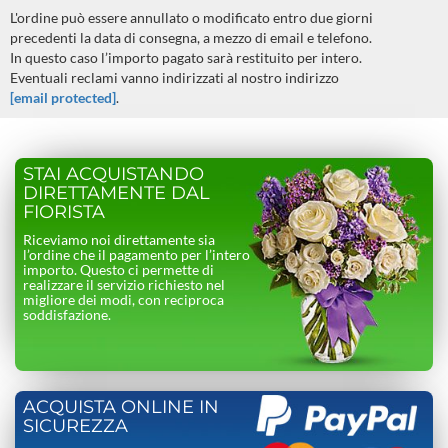
L'ordine può essere annullato o modificato entro due giorni
precedenti la data di consegna, a mezzo di email e telefono.
In questo caso l’importo pagato sarà restituito per intero.
Eventuali reclami vanno indirizzati al nostro indirizzo
[email protected]
.
STAI ACQUISTANDO
DIRETTAMENTE DAL
FIORISTA
Riceviamo noi direttamente sia
l’ordine che il pagamento per l’intero
importo. Questo ci permette di
realizzare il servizio richiesto nel
migliore dei modi, con reciproca
soddisfazione.
ACQUISTA ONLINE IN
SICUREZZA