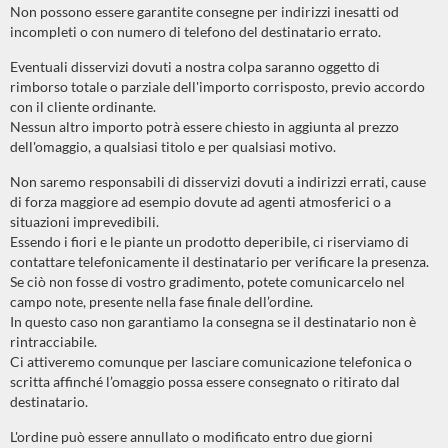
Non possono essere garantite consegne per indirizzi inesatti od
incompleti o con numero di telefono del destinatario errato.
Eventuali disservizi dovuti a nostra colpa saranno oggetto di
rimborso totale o parziale dell'importo corrisposto, previo accordo
con il cliente ordinante.
Nessun altro importo potrà essere chiesto in aggiunta al prezzo
dell'omaggio, a qualsiasi titolo e per qualsiasi motivo.
Non saremo responsabili di disservizi dovuti a indirizzi errati, cause
di forza maggiore ad esempio dovute ad agenti atmosferici o a
situazioni imprevedibili.
Essendo i fiori e le piante un prodotto deperibile, ci riserviamo di
contattare telefonicamente il destinatario per verificare la presenza.
Se ciò non fosse di vostro gradimento, potete comunicarcelo nel
campo note, presente nella fase finale dell’ordine.
In questo caso non garantiamo la consegna se il destinatario non è
rintracciabile.
Ci attiveremo comunque per lasciare comunicazione telefonica o
scritta affinché l’omaggio possa essere consegnato o ritirato dal
destinatario.
L'ordine può essere annullato o modificato entro due giorni