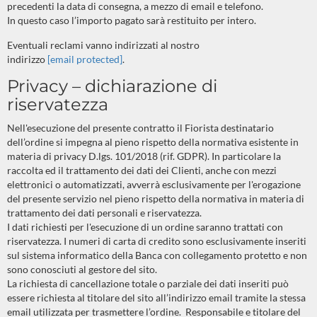
precedenti la data di consegna, a mezzo di email e telefono.
In questo caso l’importo pagato sarà restituito per intero.
Eventuali reclami vanno indirizzati al nostro
indirizzo
[email protected]
.
Privacy – dichiarazione di
riservatezza
Nell'esecuzione del presente contratto il Fiorista destinatario
dell’ordine si impegna al pieno rispetto della normativa esistente in
materia di privacy D.lgs. 101/2018 (rif. GDPR). In particolare la
raccolta ed il trattamento dei dati dei Clienti, anche con mezzi
elettronici o automatizzati, avverrà esclusivamente per l'erogazione
del presente servizio nel pieno rispetto della normativa in materia di
trattamento dei dati personali e riservatezza.
I dati richiesti per l'esecuzione di un ordine saranno trattati con
riservatezza. I numeri di carta di credito sono esclusivamente inseriti
sul sistema informatico della Banca con collegamento protetto e non
sono conosciuti al gestore del sito.
La richiesta di cancellazione totale o parziale dei dati inseriti può
essere richiesta al titolare del sito all’indirizzo email tramite la stessa
email utilizzata per trasmettere l’ordine.
Responsabile e titolare del