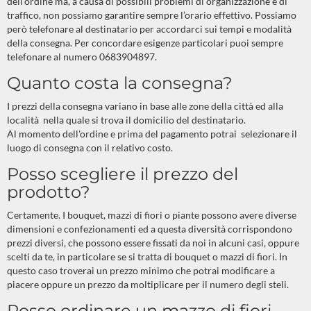
dell’ordine ma, a causa di possibili problemi di organizzazione e di
traffico, non possiamo garantire sempre l’orario effettivo. Possiamo
però telefonare al destinatario per accordarci sui tempi e modalità
della consegna. Per concordare esigenze particolari puoi sempre
telefonare al numero 0683904897.
Quanto costa la consegna?
I prezzi della consegna variano in base alle zone della città ed alla
località nella quale si trova il domicilio del destinatario.
Al momento dell'ordine e prima del pagamento potrai selezionare il
luogo di consegna con il relativo costo.
Posso scegliere il prezzo del
prodotto?
Certamente. I bouquet, mazzi di fiori o piante possono avere diverse
dimensioni e confezionamenti ed a questa diversità corrispondono
prezzi diversi, che possono essere fissati da noi in alcuni casi, oppure
scelti da te, in particolare se si tratta di bouquet o mazzi di fiori. In
questo caso troverai un prezzo minimo che potrai modificare a
piacere oppure un prezzo da moltiplicare per il numero degli steli.
Posso ordinare un mazzo di fiori