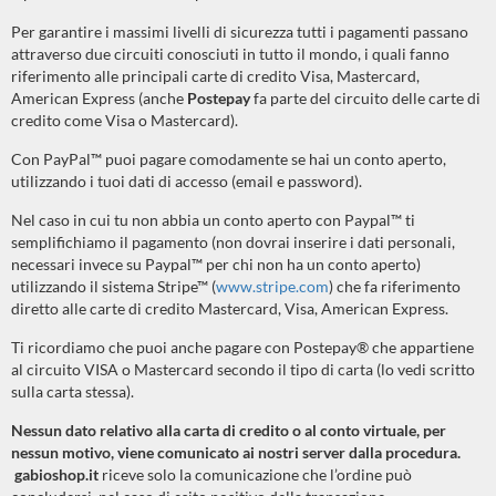
Per garantire i massimi livelli di sicurezza tutti i pagamenti passano
attraverso due circuiti conosciuti in tutto il mondo, i quali fanno
riferimento alle principali carte di credito Visa, Mastercard,
American Express (anche
Postepay
fa parte del circuito delle carte di
credito come Visa o Mastercard).
Con PayPal™ puoi pagare comodamente se hai un conto aperto,
utilizzando i tuoi dati di accesso (email e password).
Nel caso in cui tu non abbia un conto aperto con Paypal™ ti
semplifichiamo il pagamento (non dovrai inserire i dati personali,
necessari invece su Paypal™ per chi non ha un conto aperto)
utilizzando il sistema Stripe™ (
www.stripe.com
) che fa riferimento
diretto alle carte di credito Mastercard, Visa, American Express.
Ti ricordiamo che puoi anche pagare con Postepay® che appartiene
al circuito VISA o Mastercard secondo il tipo di carta (lo vedi scritto
sulla carta stessa).
Nessun dato relativo alla carta di credito o al conto virtuale, per
nessun motivo, viene comunicato ai nostri server dalla procedura.
gabioshop.it
riceve solo la comunicazione che l’ordine può