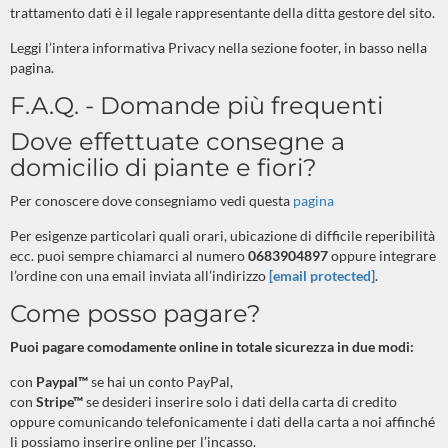
trattamento dati è il legale rappresentante della ditta gestore del sito.
Leggi l’intera informativa Privacy nella sezione footer, in basso nella
pagina.
F.A.Q. - Domande più frequenti
Dove effettuate consegne a
domicilio di piante e fiori?
Per conoscere dove consegniamo vedi questa
pagina
Per esigenze particolari quali orari, ubicazione di difficile reperibilità
ecc. puoi sempre chiamarci al numero
0683904897
oppure integrare
l’ordine con una email inviata all’indirizzo
[email protected]
.
Come posso pagare?
Puoi pagare comodamente online in totale sicurezza in due modi:
con
Paypal™
se hai un conto PayPal
,
con
Stripe™
se desideri inserire solo i dati della carta di credito
oppure comunicando telefonicamente i dati della carta a noi affinché
li possiamo inserire online per l’incasso.