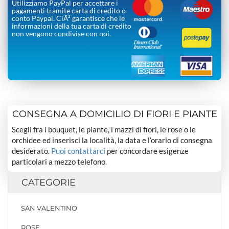
Utilizziamo PayPal per accettare i
pagamenti tramite carta di credito o
conto Paypal. CiÃ² garantisce che le
informazioni della tua carta di credito
non vengono condivise con noi.
CONSEGNA A DOMICILIO DI FIORI E PIANTE
Scegli fra i bouquet, le piante, i mazzi di fiori, le rose o le
orchidee ed inserisci la località, la data e l’orario di consegna
desiderato.
Puoi contattarci
per concordare esigenze
particolari a mezzo telefono.
CATEGORIE
SAN VALENTINO
ROSE