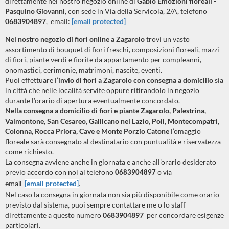
direttamente nel nostro negozio online di
Gabio Emozioni floreali -
Pasquino Giovanni
, con sede in Via della Servicola, 2/A, telefono
0683904897
, email:
[email protected]
Nel nostro negozio di fiori online a
Zagarolo
trovi un vasto
assortimento di bouquet di fiori freschi, composizioni floreali, mazzi
di fiori, piante verdi e fiorite da appartamento per compleanni,
onomastici, cerimonie, matrimoni, nascite, eventi.
Puoi effettuare l’
invio di fiori a
Zagarolo
con consegna a domicilio
sia
in città che nelle località servite oppure ritirandolo in negozio
durante l’orario di apertura eventualmente concordato.
Nella consegna a domicilio di fiori e piante Zagarolo, Palestrina,
Valmontone, San Cesareo, Gallicano nel Lazio, Poli, Montecompatri,
Colonna, Rocca Priora, Cave e Monte Porzio Catone
l’omaggio
floreale sarà consegnato al destinatario con puntualità e riservatezza
come richiesto.
La consegna avviene anche in giornata e anche all’orario desiderato
previo accordo con noi al telefono
0683904897
o via
[email protected]
.
email
Nel caso la consegna in giornata non sia più disponibile come orario
previsto dal sistema, puoi sempre contattare me o lo staff
direttamente a questo numero
0683904897
per concordare esigenze
particolari.