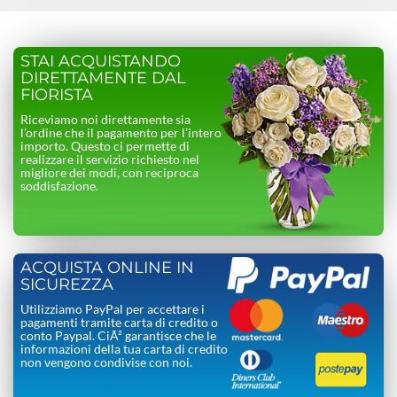
STAI ACQUISTANDO
DIRETTAMENTE DAL
FIORISTA
Riceviamo noi direttamente sia
l’ordine che il pagamento per l’intero
importo. Questo ci permette di
realizzare il servizio richiesto nel
migliore dei modi, con reciproca
soddisfazione.
ACQUISTA ONLINE IN
SICUREZZA
Utilizziamo PayPal per accettare i
pagamenti tramite carta di credito o
conto Paypal. CiÃ² garantisce che le
informazioni della tua carta di credito
non vengono condivise con noi.