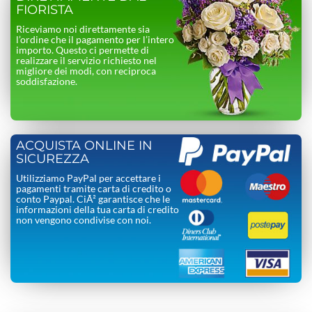
FIORISTA
Riceviamo noi direttamente sia
l’ordine che il pagamento per l’intero
importo. Questo ci permette di
realizzare il servizio richiesto nel
migliore dei modi, con reciproca
soddisfazione.
ACQUISTA ONLINE IN
SICUREZZA
Utilizziamo PayPal per accettare i
pagamenti tramite carta di credito o
conto Paypal. CiÃ² garantisce che le
informazioni della tua carta di credito
non vengono condivise con noi.