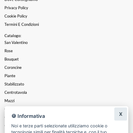
Privacy Policy
Cookie Policy
Termini E Condizioni
Catalogo:
San Valentino
Rose
Bouquet
Coroncine
Piante
Stabilizzato
Centrotavola
Mazzi
Composizioni
X
🍪 Informativa
Cesti
Noi e terze parti selezionate utilizziamo cookie o
Cuori
tecnologie simili per finalità tecniche e, con il tuo