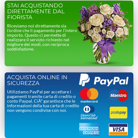
STAI ACQUISTANDO
DIRETTAMENTE DAL
FIORISTA
Riceviamo noi direttamente sia
l’ordine che il pagamento per l’intero
importo. Questo ci permette di
realizzare il servizio richiesto nel
migliore dei modi, con reciproca
soddisfazione.
ACQUISTA ONLINE IN
SICUREZZA
Utilizziamo PayPal per accettare i
pagamenti tramite carta di credito o
conto Paypal. CiÃ² garantisce che le
informazioni della tua carta di credito
non vengono condivise con noi.