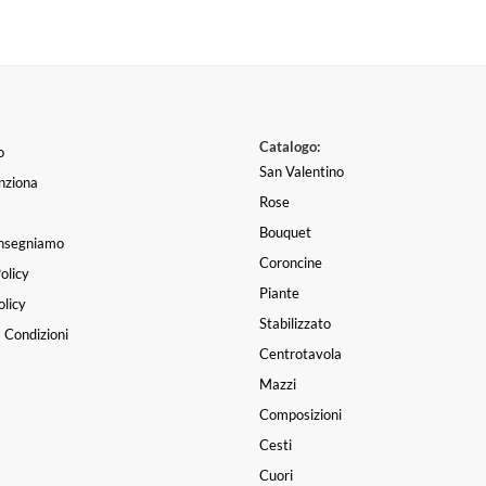
Catalogo:
o
San Valentino
nziona
Rose
Bouquet
nsegniamo
Coroncine
olicy
Piante
licy
Stabilizzato
 Condizioni
Centrotavola
Mazzi
Composizioni
Cesti
Cuori