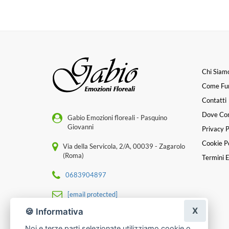
Chi Siam
Come Fu
Contatti
Dove Co
Gabio Emozioni floreali - Pasquino
Giovanni
Privacy P
Cookie Po
Via della Servicola, 2/A, 00039 - Zagarolo
(Roma)
Termini E
0683904897
[email protected]
X
🍪 Informativa
P. IVA 14307911009
Noi e terze parti selezionate utilizziamo cookie o