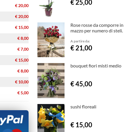
€ 25,00
€ 20,00
€ 20,00
Rose rosse da comporre in
€ 15,00
mazzo per numero di steli.
€ 8,00
A partire da:
€ 21,00
€ 7,00
€ 15,00
bouquet fiori misti medio
€ 8,00
€ 10,00
€ 45,00
€ 5,00
sushi floreali
€ 15,00