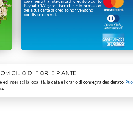
pagamenti tramite carta di credito o conto
Paypal. CiÃ² garantisce che le informazioni
della tua carta di credito non vengono
condivise con noi.
MICILIO DI FIORI E PIANTE
dee ed inserisci la località, la data e l’orario di consegna desiderato.
Puo
o.