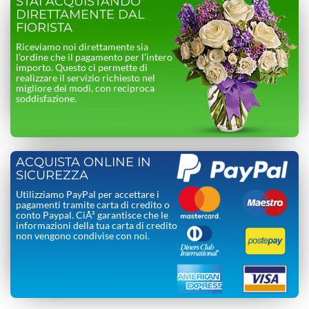
STAI ACQUISTANDO
DIRETTAMENTE DAL
FIORISTA
Riceviamo noi direttamente sia
l’ordine che il pagamento per l’intero
importo. Questo ci permette di
realizzare il servizio richiesto nel
migliore dei modi, con reciproca
soddisfazione.
ACQUISTA ONLINE IN
SICUREZZA
Utilizziamo PayPal per accettare i
pagamenti tramite carta di credito o
conto Paypal. CiÃ² garantisce che le
informazioni della tua carta di credito
non vengono condivise con noi.