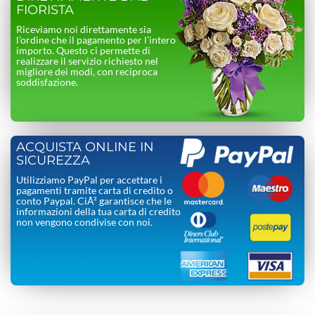
FIORISTA
Riceviamo noi direttamente sia
l’ordine che il pagamento per l’intero
importo. Questo ci permette di
realizzare il servizio richiesto nel
migliore dei modi, con reciproca
soddisfazione.
ACQUISTA ONLINE IN
SICUREZZA
Utilizziamo PayPal per accettare i
pagamenti tramite carta di credito o
conto Paypal. CiÃ² garantisce che le
informazioni della tua carta di credito
non vengono condivise con noi.