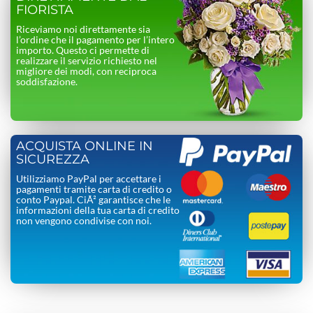
FIORISTA
Riceviamo noi direttamente sia
l’ordine che il pagamento per l’intero
importo. Questo ci permette di
realizzare il servizio richiesto nel
migliore dei modi, con reciproca
soddisfazione.
ACQUISTA ONLINE IN
SICUREZZA
Utilizziamo PayPal per accettare i
pagamenti tramite carta di credito o
conto Paypal. CiÃ² garantisce che le
informazioni della tua carta di credito
non vengono condivise con noi.