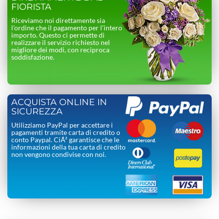
FIORISTA
Riceviamo noi direttamente sia
l’ordine che il pagamento per l’intero
importo. Questo ci permette di
realizzare il servizio richiesto nel
migliore dei modi, con reciproca
soddisfazione.
ACQUISTA ONLINE IN
SICUREZZA
Utilizziamo PayPal per accettare i
pagamenti tramite carta di credito o
conto Paypal. CiÃ² garantisce che le
informazioni della tua carta di credito
non vengono condivise con noi.